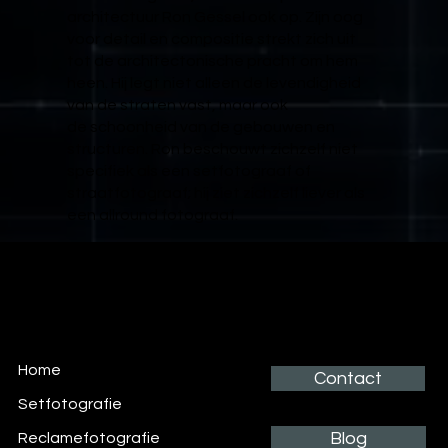
architectuur Ron Gessel ook op. Zijn oog
voor detail en compositie strekt zich uit
tot de architectonische pracht om hem
heen. Hij legt niet alleen de levendigheid
van de straten vast, maar ook
de schoonheid van de gebouwen en
structuren. Ron beschouwt zichzelf niet
specifiek als een setfotograaf of
straatfotograaf; hij ziet zichzelf liever als
een allround fotograaf.
RON GESSEL
Setfotograaf
Home
Contact
Setfotografie
Blog
Reclamefotografie