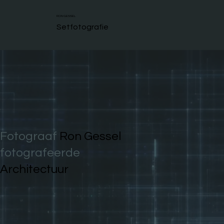
RON GESSEL
Setfotografie
Fotograaf
Ron Gessel
fotografeerde
Architectuur