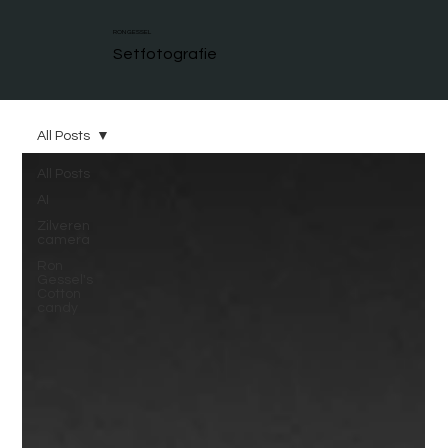
RON GESSEL
Setfotografie
All Posts
All Posts
AI
Zilveren
camera
Ron
Gessel's
Cotton
candy