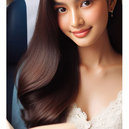
15 mrt 2024
2 minuten om te lezen
Zilveren Camera voor fotoserie
over leven in Palestijns
vluchtelingenkamp
Fotograaf Sakir Khader heeft de Zilveren Camera van
2023 gewonnen, de belangrijkste Nederlandse prijs
voor fotojournalistiek. De...